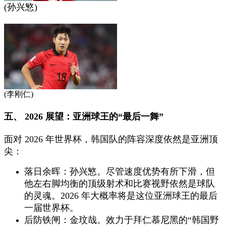
(孙兴慜)
(李刚仁)
五、 2026 展望：亚洲球王的“最后一舞”
面对 2026 年世界杯，韩国队的阵容深度依然是亚洲顶
尖：
落日余晖：孙兴慜。尽管速度优势有所下滑，但
他左右脚均衡的顶级射术和比赛视野依然是球队
的灵魂。2026 年大概率将是这位亚洲球王的最后
一届世界杯。
后防铁闸：金玟哉。效力于拜仁慕尼黑的“韩国野