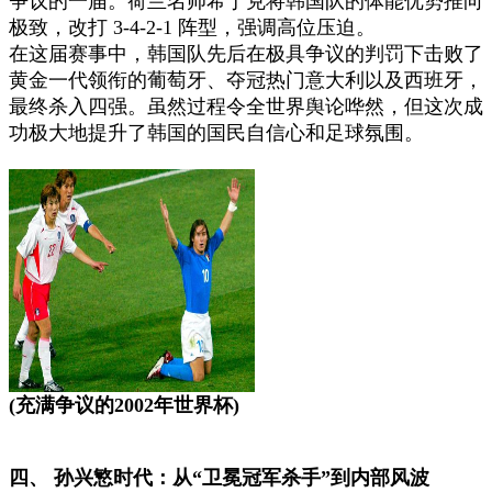
争议的一届。荷兰名帅希丁克将韩国队的体能优势推向
极致，改打 3-4-2-1 阵型，强调高位压迫。
在这届赛事中，韩国队先后在极具争议的判罚下击败了
黄金一代领衔的葡萄牙、夺冠热门意大利以及西班牙，
最终杀入四强。虽然过程令全世界舆论哗然，但这次成
功极大地提升了韩国的国民自信心和足球氛围。
(充满争议的2002年世界杯)
四、 孙兴慜时代：从“卫冕冠军杀手”到内部风波