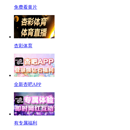
免费看黄片
杏彩体育
全新杏吧APP
有专属福利