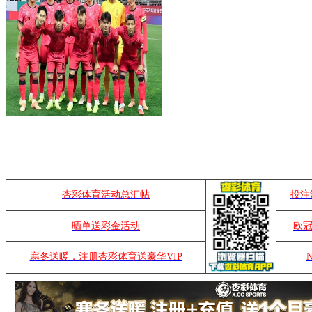
杏彩体育活动总汇帖
投注
晒单送彩金活动
欧冠
寒冬送暖，注册杏彩体育送豪华VIP