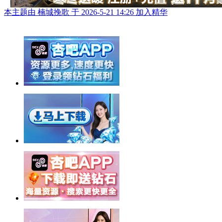
本主题由 楠城挽歌 于 2026-5-21 14:26 加入精华
举报广告即得积分奖励