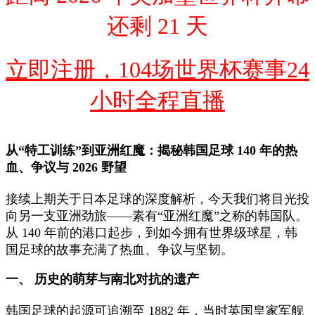
还剩 21 天
立即注册，104场世界杯赛事24
小时全程直播
从“特工训练”到亚洲红魔：揭秘韩国足球 140 年的热
血、争议与 2026 野望
接续上期关于日本足球的深度解析，今天我们将目光投
向另一支亚洲劲旅——素有“亚洲红魔”之称的韩国队。
从 140 年前的港口起步，到如今拥有世界级球星，韩
国足球的故事充满了热血、争议与坚韧。
一、 历史的萌芽与南北对抗的遗产
韩国足球的起源可追溯至 1882 年，当时英国皇家军舰